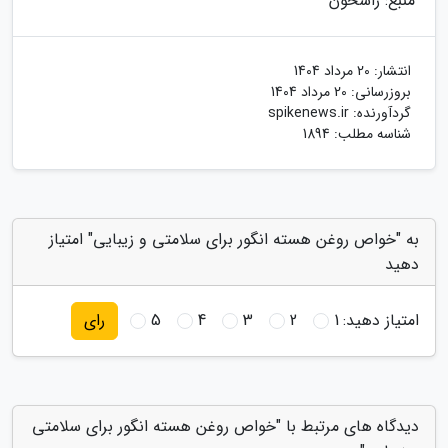
منبع: راسخون
انتشار:
20 مرداد 1404
بروزرسانی:
20 مرداد 1404
گردآورنده:
spikenews.ir
شناسه مطلب: 1894
به "خواص روغن هسته انگور برای سلامتی و زیبایی" امتیاز
دهید
امتیاز دهید:
1
2
3
4
5
رای
دیدگاه های مرتبط با "خواص روغن هسته انگور برای سلامتی