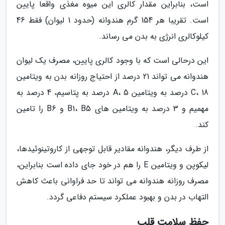
است، بنابراین مقدار کالری این میوه مغذی واقعا پایین
است. تقریبا هر 154 گرم هندوانه (حدود 1 لیوان) فقط 46
کیلوکالری انرژی به بدن می رساند.
این درحالی است که با وجود کالری پایین، مصرف یک لیوان
هندوانه می تواند 21 درصد از احتیاج روزانه بدن به ویتامین
C، 18 درصد به ویتامین A، 5 درصد به پتاسیم، 4 درصد به
مهمیم و 3 درصد به ویتامین های B1، B5 و B6 را تامین
کند.
از طرف دیگر، هندوانه مقادیر قابل توجهی از کاروتینوئیدها،
لیکوپن و ویتامین E را هم در خود جای داده است بنابراین،
مصرف روزانه هندوانه می تواند تا حد فراوانی باعث کاهش
التهاب در بدن و بهبود عملکرد سیستم دفاعی گردد.
حفظ سلامت قلب