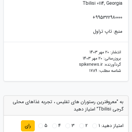
Tbilisi 0114, Georgia
995322980000+
منبع: تاپ تراول
انتشار:
20 مهر 1403
بروزرسانی:
20 مهر 1403
گردآورنده:
spikenews.ir
شناسه مطلب: 1789
به "معروفترین رستوران های تفلیس ، تجربه غذاهای محلی
گرجی Tbilisi" امتیاز دهید
امتیاز دهید:
1
2
3
4
5
رای