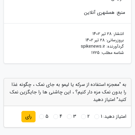
منبع: همشهری آنلاین
انتشار:
28 تیر 1402
بروزرسانی:
28 تیر 1402
گردآورنده:
spikenews.ir
شناسه مطلب: 1725
به "معجزه استفاده از سرکه یا لیمو به جای نمک ، چگونه غذا
را بدون نمک مزه دار کنیم؟ ، این چاشنی ها را جایگزین نمک
کنید" امتیاز دهید
امتیاز دهید:
1
2
3
4
5
رای