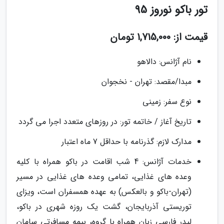
تور باکو نوروز 95
قیمت از: 1,715,000 تومان
نام آژانس: دالاهو
مبدا/مقصد: تهران - نخجوان
نوع سفر: زمینی
تاریخ آغاز / خاتمه تور: در روزهای متعدد اجرا می گردد
مدارک لازم: گذرنامه با حداقل 7 ماه اعتبار
خدمات آژانس: 4 شب اقامت در باکو همراه با کلیه
وعده های غذایی، تمامی وعده های غذایی در مسیر
(تهران-باکو و بالعکس) به عهده همسفران است، ویزای
توریستی آذربایجان، گشت یک روزه شهری در باکو،
لیدر فارسی زبان همراه با گروه، بیمه مسافرتی سامان