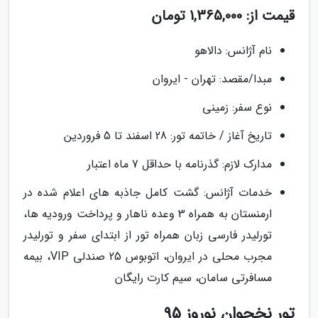
قیمت از: 1,365,000 تومان
نام آژانس: دالاهو
مبدا/مقصد: تهران - ایروان
نوع سفر: زمینی
تاریخ آغاز / خاتمه تور: 28 اسفند تا 5 فروردین
مدارک لازم: گذرنامه با حداقل 7 ماه اعتبار
خدمات آژانس: گشت کامل جاذبه های اعلام شده در
ارمنستان به همراه 3 وعده ناهار و پرداخت ورودیه ها،
تورلیدر فارسی زبان همراه تور از ابتدای سفر و تورلیدر
مجرب محلی در ایروان، اتوبوس 25 صندلی VIP، بیمه
مسافرتی سامان، سیم کارت رایگان
تور نخجوان نوروز 95