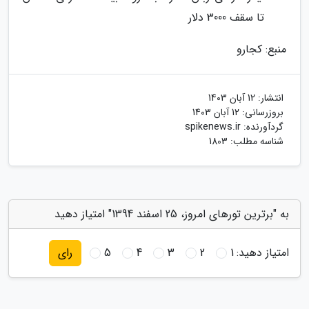
تا سقف 3000 دلار
منبع: کجارو
انتشار:
12 آبان 1403
بروزرسانی:
12 آبان 1403
گردآورنده:
spikenews.ir
شناسه مطلب: 1803
به "برترین تورهای امروز، 25 اسفند 1394" امتیاز دهید
امتیاز دهید:
1
2
3
4
5
رای