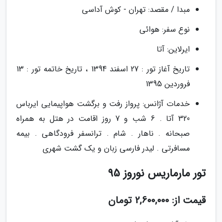
مبدا / مقصد: تهران - کوش آداسی
نوع سفر: هوائی
ایرلاین: آتا
تاریخ آغاز تور : 27 اسفند 1394 ، تاریخ خاتمه تور : 13
فروردین 1395
خدمات آژانس: پرواز رفت و برگشت هواپیمایی ایرباس
320 آتا . 6 شب و 7 روز اقامت در هتل به همراه
صبحانه . ناهار . شام . ترانسفر فرودگاهی . بیمه
مسافرتی . لیدر فارسی زبان و یک گشت شهری
تور مارماریس نوروز 95
قیمت از: 2,600,000 تومان