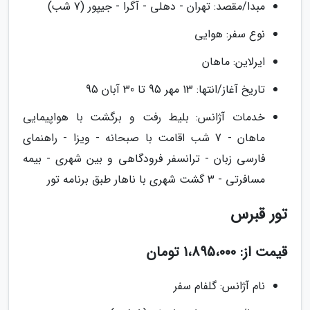
مبدا/مقصد: تهران - دهلی - آگرا - جیپور (7 شب)
نوع سفر: هوایی
ایرلاین: ماهان
تاریخ آغاز/انتها: 13 مهر 95 تا 30 آبان 95
خدمات آژانس: بلیط رفت و برگشت با هواپیمایی
ماهان - 7 شب اقامت با صبحانه - ویزا - راهنمای
فارسی زبان - ترانسفر فرودگاهی و بین شهری - بیمه
مسافرتی - 3 گشت شهری با ناهار طبق برنامه تور
تور قبرس
قیمت از: 1،895،000 تومان
نام آژانس: گلفام سفر