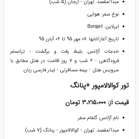
مبدا/مقصد: تهران - ارجان (5 شب)
نوع سفر: هوایی
ایرلاین: Borajet
تاریخ آغاز/انتها: 08 مهر 95 تا 06 آبان 95
خدمات آژانس: بلیط رفت و برگشت - ترانسفر
فرودگاهی - 6 شب و 7 روز اقامت در هتل مطابق با
سرویس هتل - بیمه مسافرتی - لیدر فارسی زبان
تور کوالالامپور +پنانگ
قیمت از: 3،215،000 تومان
نام آژانس: گلفام سفر
مبدا/مقصد: تهران - کوالالامپور - پنانگ (7 شب)