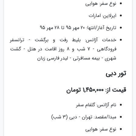
نوع سفر: هوایی
ایرلاین: امارات
تاریخ آغاز/انتها: 20 مهر 95 تا 28 مهر 95
خدمات آژانس: بلیط رفت و برگشت - ترانسفر
فرودگاهی - 7 شب و 8 روز اقامت در هتل - گشت
شهری - بیمه مسافرتی - لیدر فارسی زبان
تور دبی
قیمت از: 1,450,000 تومان
نام آژانس: گلفام سفر
مبدا/مقصد: تهران - دبی (3 شب)
نوع سفر: هوایی