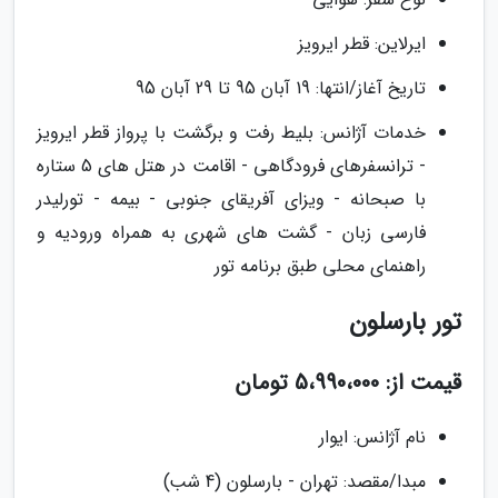
ایرلاین: قطر ایرویز
تاریخ آغاز/انتها: 19 آبان 95 تا 29 آبان 95
خدمات آژانس: بلیط رفت و برگشت با پرواز قطر ایرویز
- ترانسفرهای فرودگاهی - اقامت در هتل های 5 ستاره
با صبحانه - ویزای آفریقای جنوبی - بیمه - تورلیدر
فارسی زبان - گشت های شهری به همراه ورودیه و
راهنمای محلی طبق برنامه تور
تور بارسلون
قیمت از: 5،990،000 تومان
نام آژانس: ایوار
مبدا/مقصد: تهران - بارسلون (4 شب)