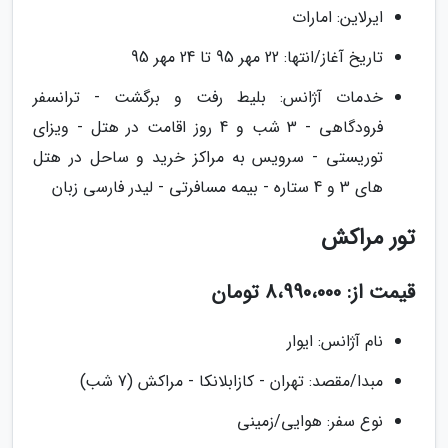
ایرلاین: امارات
تاریخ آغاز/انتها: 22 مهر 95 تا 24 مهر 95
خدمات آژانس: بلیط رفت و برگشت - ترانسفر
فرودگاهی - 3 شب و 4 روز اقامت در هتل - ویزای
توریستی - سرویس به مراکز خرید و ساحل در هتل
های 3 و 4 ستاره - بیمه مسافرتی - لیدر فارسی زبان
تور مراکش
قیمت از: 8،990،000 تومان
نام آژانس: ایوار
مبدا/مقصد: تهران - کازابلانکا - مراکش (7 شب)
نوع سفر: هوایی/زمینی