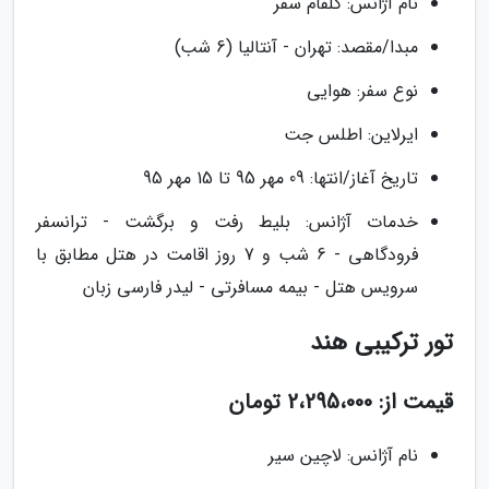
نام آژانس: گلفام سفر
مبدا/مقصد: تهران - آنتالیا (6 شب)
نوع سفر: هوایی
ایرلاین: اطلس جت
تاریخ آغاز/انتها: 09 مهر 95 تا 15 مهر 95
خدمات آژانس: بلیط رفت و برگشت - ترانسفر
فرودگاهی - 6 شب و 7 روز اقامت در هتل مطابق با
سرویس هتل - بیمه مسافرتی - لیدر فارسی زبان
تور ترکیبی هند
قیمت از: 2،295،000 تومان
نام آژانس: لاچین سیر