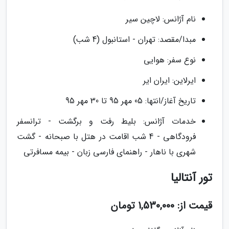
نام آژانس: لاچین سیر
مبدا/مقصد: تهران - استانبول (4 شب)
نوع سفر: هوایی
ایرلاین: ایران ایر
تاریخ آغاز/انتها: 05 مهر 95 تا 30 مهر 95
خدمات آژانس: بلیط رفت و برگشت - ترانسفر
فرودگاهی - 4 شب اقامت در هتل با صبحانه - گشت
شهری با ناهار - راهنمای فارسی زبان - بیمه مسافرتی
تور آنتالیا
قیمت از: 1,530,000 تومان