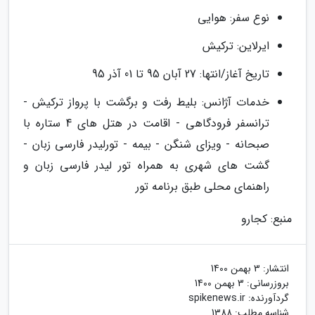
نوع سفر: هوایی
ایرلاین: ترکیش
تاریخ آغاز/انتها: 27 آبان 95 تا 01 آذر 95
خدمات آژانس: بلیط رفت و برگشت با پرواز ترکیش -
ترانسفر فرودگاهی - اقامت در هتل های 4 ستاره با
صبحانه - ویزای شنگن - بیمه - تورلیدر فارسی زبان -
گشت های شهری به همراه تور لیدر فارسی زبان و
راهنمای محلی طبق برنامه تور
منبع: کجارو
انتشار:
3 بهمن 1400
بروزرسانی:
3 بهمن 1400
گردآورنده:
spikenews.ir
شناسه مطلب: 1388