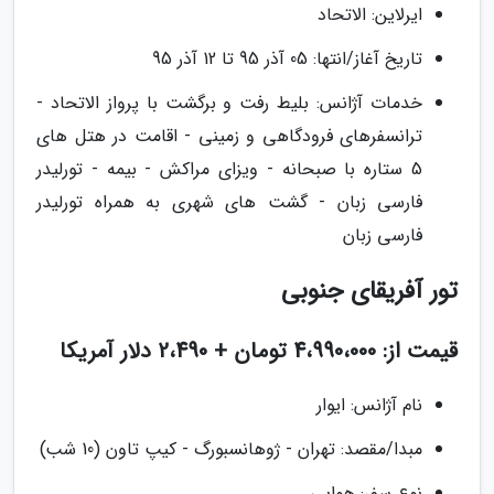
ایرلاین: الاتحاد
تاریخ آغاز/انتها: 05 آذر 95 تا 12 آذر 95
خدمات آژانس: بلیط رفت و برگشت با پرواز الاتحاد -
ترانسفر­های فرودگاهی و زمینی - اقامت در هتل های
5 ستاره با صبحانه - ویزای مراکش - بیمه - تورلیدر
فارسی زبان - گشت های شهری به همراه تورلیدر
فارسی زبان
تور آفریقای جنوبی
قیمت از: 4،990،000 تومان + 2،490 دلار آمریکا
نام آژانس: ایوار
مبدا/مقصد: تهران - ژوهانسبورگ - کیپ تاون (10 شب)
نوع سفر: هوایی