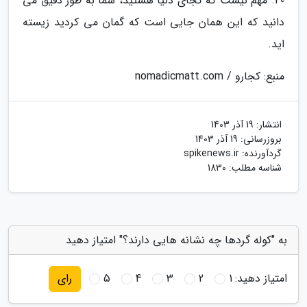
40. مهم نیست که کجای دنیا هستید، شما به طور دقیق می
دانید که این همان جایی است که گمان می کردید زیسته
اید.
منبع: کجارو / nomadicmatt.com
انتشار:
19 آذر 1403
بروزرسانی:
19 آذر 1403
گردآورنده:
spikenews.ir
شناسه مطلب: 1830
به "کوله گردها چه نشانه هایی دارند؟" امتیاز دهید
امتیاز دهید:
1
2
3
4
5
رای