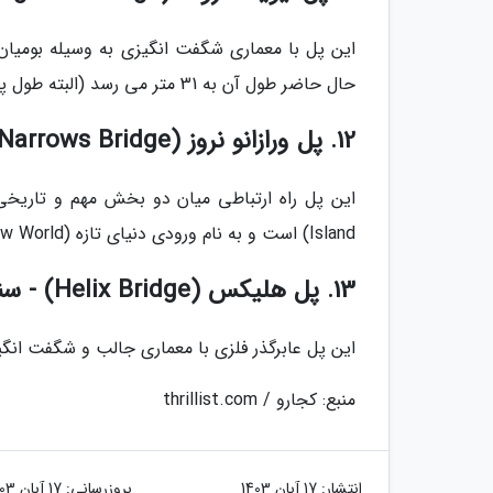
این پل با معماری شگفت انگیزی به وسیله بومی
حال حاضر طول آن به 31 متر می رسد (البته طول پل به مقدار رشد سالانه درخت بستگی دارد).
12. پل ورازانو نروز (Verrazano-Narrows Bridge) - نیویورک
Island) است و به نام ورودی دنیای تازه (New World) خوانده می گردد.
13. پل هلیکس (Helix Bridge) - سنگاپور
این پل عابرگذر فلزی با معماری جالب و شگفت انگ
منبع: کجارو / thrillist.com
انتشار:
17 آبان 1403
بروزرسانی:
17 آبان 1403