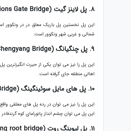
8. پل لاینز گیت (Lions Gate Bridge) - ونکوور، کانادا
شمالی و غربی شهر ونکوور است.
9. پل چنگیانگ (Chengyang Bridge) - چین
این پل را نیز می توان یکی از حیرت انگیزترین پل 
اهالی منطقه جای گرفته است.
10. پل های مایل سوئینگینگ (Mile High Swinging Bridge) - کارولینای شمالی
این پل را نیز می توان در رده پل های معلقی واقع 
این پل می توان چشم انداز پانورامای کوه گرندفادر (Grandfather Mountain) را دیدن کرد
11. پل لیوینگ روت (Living root bridge) - هند