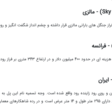
 فراز جنگل های بارانی مالزی قرار داشته و چشم انداز شگفت انگیز و رو
پل میلائو بزرگ ترین پل جاده ای دنیا است که با هزینه ای در حدود 400 میلیون دلار و در ارتفاع 3
 و روی رود زاینده رود واقع شده است. وجه تسمیه نام این پل به 
تعبیه 33 دهانه در آن است. بعلاوه سی و سه پل دارای 295 متر طول و 14 متر عرض است و در رده شاهکارهای