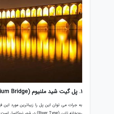
1. پل گیت شید ملنیوم (Gateshead Millennium Bridge) - انگلیس
به جرات می توان این پل را زیباترین مورد ای
رودخانه تاین (River Tyne) در شهر نیوکاسل است.