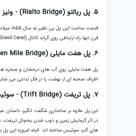
5. پل ریالتو (Rialto Bridge) - ونیز
قدمت ساخ
قرن تنها راه ارتباطی روی گراند کانال (Grand Canal) ونیز بوده است.
6. پل هفت مایلی (Seven Mile Bridge) - فلوریدا کیز
پل هفت مایلی روی آب های درخشان و صخره های م
اطراف صحنه ای از بهشت را در فکر تداعی می نماید
7. پل تریفت (Trift Bridge) - سوئیس
این پل علاوه بر ساختاری شگفت انگیز، داستان عبور
در اثر گرمایش زمین و ذوب شدن یخچال تریفت، عده
های آلپ سوئیس ساخته اند. البته امروزه این پل یک