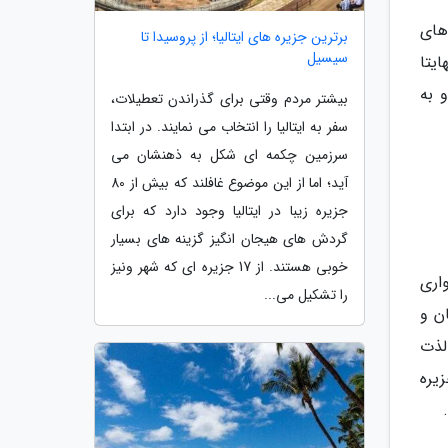
های
برترین جزیره های ایتالیا؛ از پروسیدا تا
سیسیل
ایتا
 به
بیشتر مردم وقتی برای گذراندن تعطیلات،
سفر به ایتالیا را انتخاب می نمایند. در ابتدا
سرزمین چکمه ای شکل به ذهنشان می
آید؛ اما از این موضوع غافلند که بیش از 80
جزیره زیبا در ایتالیا وجود دارد که برای
گردش های هیجان انگیز گزینه های بسیار
خوبی هستند. از 17 جزیره ای که شهر ونیز
اری
را تشکیل می...
ن و
لذت
یره