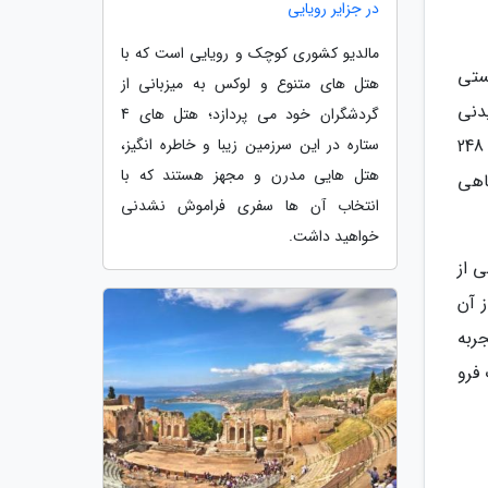
در جزایر رویایی
مالدیو کشوری کوچک و رویایی است که با
ستی
هتل های متنوع و لوکس به میزبانی از
دنی
گردشگران خود می پردازد؛ هتل های 4
ستاره در این سرزمین زیبا و خاطره انگیز،
روبرو می شوید، بلکه می توانید از نزدیک شاهد گونه های مختلف گیاهی و جانوری باشید که شامل 303 گونه گیاهی و 248
هتل هایی مدرن و مجهز هستند که با
اهی
انتخاب آن ها سفری فراموش نشدنی
خواهید داشت.
 از
 آن
ربه
فرو