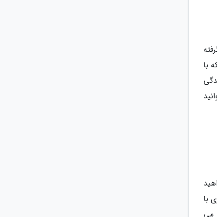
رفته
انی است که با
دگی
نید
هید
 با
 می