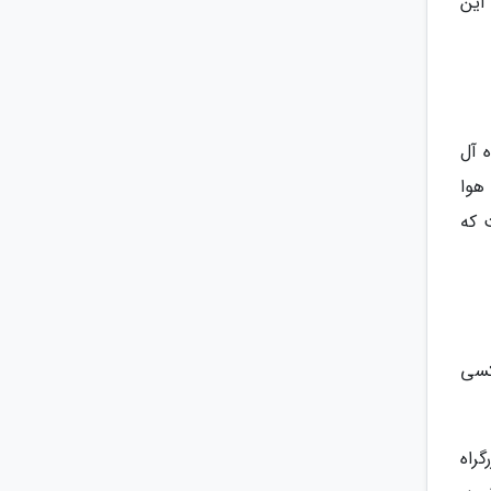
این
 آل
هوا
 که
اکسی
رگراه