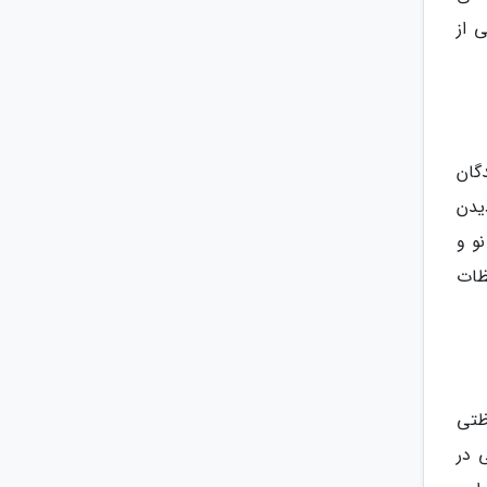
 از
گان
یدن
و و
ظات
ظتی
 در