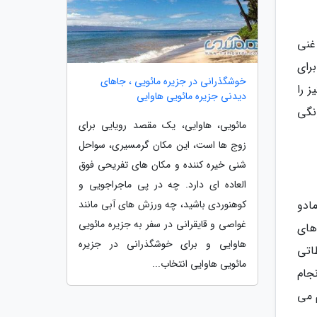
غنی
رای
خوشگذرانی در جزیره مائویی ، جاهای
 را
دیدنی جزیره مائویی هاوایی
نگی
مائویی، هاوایی، یک مقصد رویایی برای
زوج ها است، این مکان گرمسیری، سواحل
شنی خیره کننده و مکان های تفریحی فوق
العاده ای دارد. چه در پی ماجراجویی و
کوهنوردی باشید، چه ورزش های آبی مانند
ادو
غواصی و قایقرانی در سفر به جزیره مائویی
های
هاوایی و برای خوشگذرانی در جزیره
اتی
مائویی هاوایی انتخاب...
نجام
 می