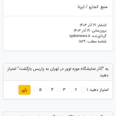
منبع: کجارو / ایرنا
انتشار:
19 آذر 1403
بروزرسانی:
19 آذر 1403
گردآورنده:
spikenews.ir
شناسه مطلب: 1829
به "آثار نمایشگاه موزه لوور در تهران به پاریس بازگشت" امتیاز
دهید
امتیاز دهید:
1
2
3
4
5
رای