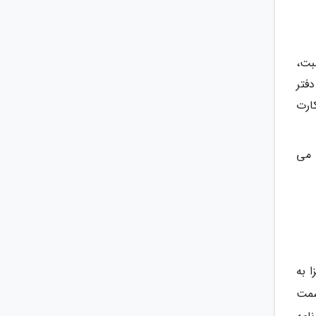
بت،
فتر
کارت
 می
 به
سمت