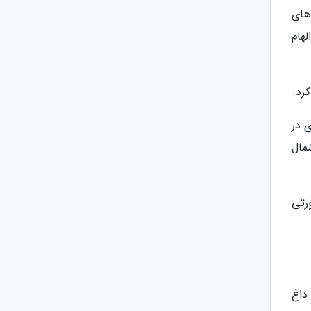
های
لهام
رد.
شد، یا موج سواری در
محدود شمال
حل شن صورتی
 تر) داغ