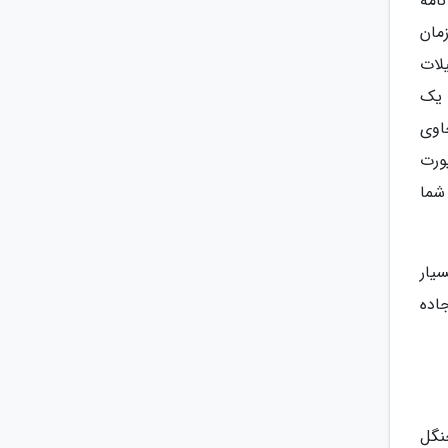
امه
مان
لات
 یک
حاوی
ورت
 شما
یار
اده
نگل