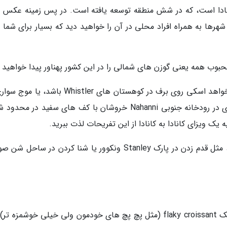
کانادا است، که در شش منطقه توسعه یافته است. در پس زمینه عکس 
 شهرها به همراه افراد محلی در آن را خواهید دید که بسیار برای شما ا
ب همه یعنی گوزن های شمالی را در این کشور پهناور پیدا خواهید ک
زمین هم در اینجا بسیار سرگرم نماینده است، می خواهد اسکی روی برف در کوهستان های Whistler با
نوا اسکوشیا بسیار شیک و با کلاس یا کایاک سواری در رودخانه جنوبی Nahanni خروشان با کف های سفید در 
یک ویزای کانادا به کانادا از این تفریحات لذت ببرید.
البته گزینه های بسیار با کلاس تری هم وجود دارد، مثل قدم زدن در پارک Stanley ونکوور یا شنا کردن در سا
یک café au lait (قهوه با شیر) را مزه مزه کنید و یک flaky croissant (مثل پچ پچ های خودمون ولی خیلی خوشمزه